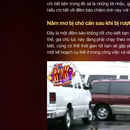
chi tiết bên trong đó sẽ là những lời nhắc,
hiểu chi tiết về điềm báo chiêm tinh này vớ
Nằm mơ bị chó cắn sau khi bị rượ
Đây là một điềm báo không tốt cho biết bạn 
thể, gia chủ lúc này đang phải chạy theo m
biệt, cũng có thể thời gian tới bạn sẽ gặp 
một kế hoạch cụ thể ở trong công việc và dàn