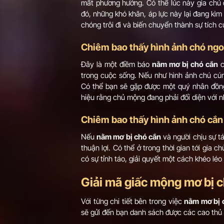
mất phương hướng. Có thể lúc này gia chủ 
đó, những khó khăn, áp lực này lại đang kìm
chóng trôi đi và biến chuyển thành sự tích cự
Chiêm bao thấy hình ảnh chó ng
Đây là một điềm báo
nằm mơ bị chó cắn
c
trong cuộc sống. Nếu như hình ảnh chú cún 
Có thể bạn sẽ gặp được một quý nhân đồng 
hiệu rằng chủ mộng đang phải đối diện với nh
Chiêm bao thấy hình ảnh chó cắn
Nếu
nằm mơ bị chó cắn
và người chịu sự t
thuận lợi. Có thể ở trong thời gian tới gia
có sự tỉnh táo, giải quyết một cách khéo léo
Giải mã giấc mộng mơ bị 
Với từng chi tiết bên trong việc
nằm mơ bị 
sẽ gửi đến bạn danh sách được các cao thủ t