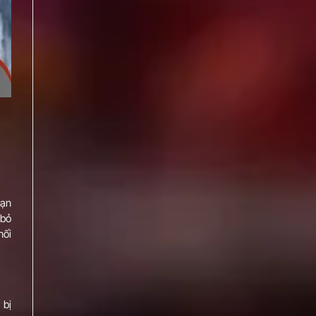
bạn
 bỏ
hối
 bị