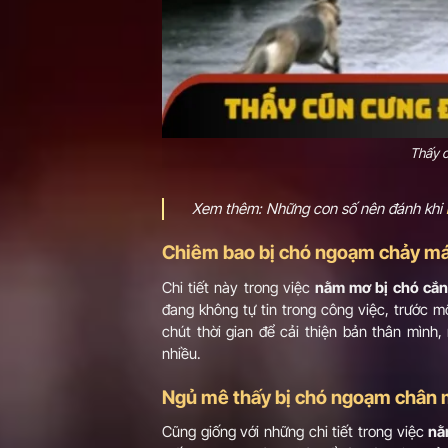
Thấy c
Xem thêm: Những con số nên đánh khi
Chiêm bao bị chó ngoạm chảy máu
Chi tiết này trong việc
nằm mơ bị chó cắn
đang không tự tin trong công việc, trước m
chút thời gian để cải thiện bản thân mình
nhiều.
Ngủ mê thấy bị chó ngoạm chân 
Cũng giống với những chi tiết trong việc
nằ