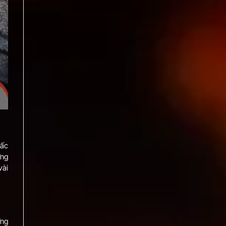
Bất
Bại
Với
Rikvip
iấc
ững
vài
ừng