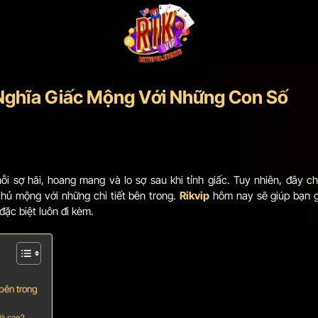
Nghĩa Giấc Mộng Với Những Con Số
ỗi sợ hãi, hoang mang và lo sợ sau khi tỉnh giấc. Tuy nhiên, đây c
hủ mộng với những chi tiết bên trong.
Rikvip
hôm nay sẽ giúp bạn g
đặc biệt luôn đi kèm.
 bên trong
là sao?