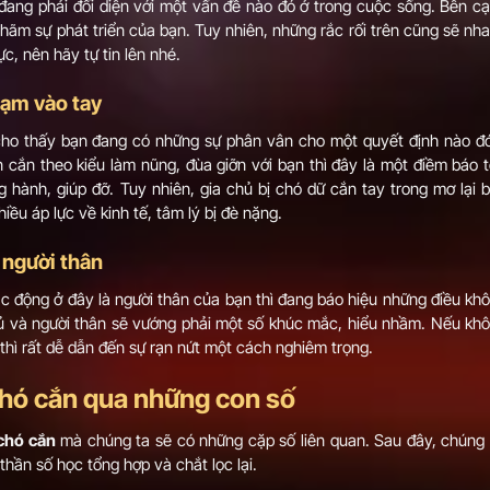
đang phải đối diện với một vấn đề nào đó ở trong cuộc sống. Bên c
 hãm sự phát triển của bạn. Tuy nhiên, những rắc rối trên cũng sẽ nh
c, nên hãy tự tin lên nhé.
oạm vào tay
ho thấy bạn đang có những sự phân vân cho một quyết định nào đ
cắn theo kiểu làm nũng, đùa giỡn với bạn thì đây là một điềm báo t
hành, giúp đỡ. Tuy nhiên, gia chủ bị chó dữ cắn tay trong mơ lại 
iều áp lực về kinh tế, tâm lý bị đè nặng.
 người thân
ác động ở đây là người thân của bạn thì đang báo hiệu những điều kh
 chủ và người thân sẽ vướng phải một số khúc mắc, hiểu nhầm. Nếu kh
 thì rất dễ dẫn đến sự rạn nứt một cách nghiêm trọng.
chó cắn qua những con số
chó cắn
mà chúng ta sẽ có những cặp số liên quan. Sau đây, chúng 
hần số học tổng hợp và chắt lọc lại.