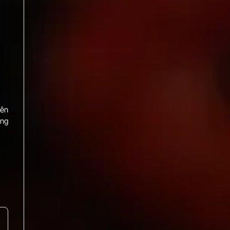
bên
ang