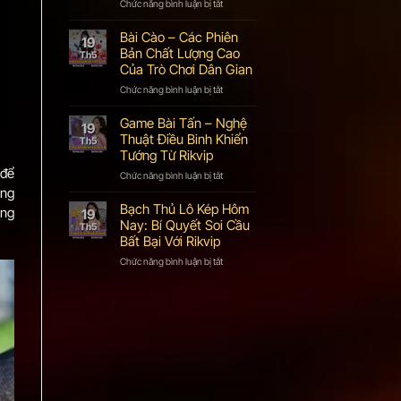
Chức năng bình luận bị tắt
ở
Đấu
Xì
Trí
Dách
Bài Cào – Các Phiên
Chỉ
19
–
Bản Chất Lượng Cao
Có
Th5
Trải
Trên
Của Trò Chơi Dân Gian
Nghiệm
Rikvip
Đánh
Chức năng bình luận bị tắt
ở
Bài
Bài
Đấu
Cào
Game Bài Tấn – Nghệ
Trí
19
–
Thuật Điều Binh Khiển
Hấp
Th5
Các
Dẫn
Tướng Từ Rikvip
Phiên
Cùng
 để
Bản
Chức năng bình luận bị tắt
ở
Rikvip
Chất
Game
ang
Lượng
Bài
Bạch Thủ Lô Kép Hôm
ong
Cao
19
Tấn
Nay: Bí Quyết Soi Cầu
Của
Th5
–
Trò
Bất Bại Với Rikvip
Nghệ
Chơi
Thuật
Chức năng bình luận bị tắt
ở
Dân
Điều
Bạch
Gian
Binh
Thủ
Khiển
Lô
Tướng
Kép
Từ
Hôm
Rikvip
Nay:
Bí
Quyết
Soi
Cầu