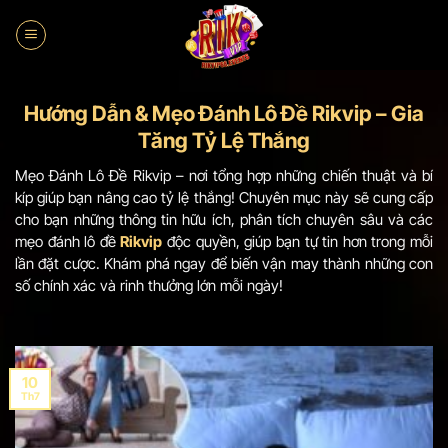
Bỏ
qua
nội
dung
Hướng Dẫn & Mẹo Đánh Lô Đề Rikvip – Gia
Tăng Tỷ Lệ Thắng
Mẹo Đánh Lô Đề Rikvip – nơi tổng hợp những chiến thuật và bí
kíp giúp bạn nâng cao tỷ lệ thắng! Chuyên mục này sẽ cung cấp
cho bạn những thông tin hữu ích, phân tích chuyên sâu và các
mẹo đánh lô đề
Rikvip
độc quyền, giúp bạn tự tin hơn trong mỗi
lần đặt cược. Khám phá ngay để biến vận may thành những con
số chính xác và rinh thưởng lớn mỗi ngày!
10
Th7