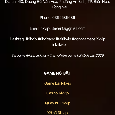
Địa chỉ: 60, Đường Bùi Văn Hòa, Phường An Bình, TP. Biên Hòa,
T. Đồng Nai
Phone: 0399586686
Email:
rikvip68events@gmail.com
Hashtag: #rikvip #rikvipapk #tairikvip #conggamebairikvip
#linkrikvip
Tải game Rikvip
apk ios - Trải nghiệm game bài đỉnh cao 2026
GAME NỔI BẬT
Game bài Rikvip
Casino Rikvip
Quay hũ Rikvip
Xổ số Rikvip