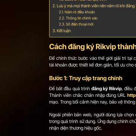
Lưu ý mà mọi thành viên nên nắm rõ khi đăng 
Nắm rõ điều khoản
Thông tin chính xác
Số điện thoại mới
Kết luận
Cách đăng ký Rikvip thành
Để chính thức bước vào thế giới giải trí tạ
tài khoản được thiết kế đơn giản, tối ưu cho
Bước 1: Truy cập trang chính
Để bắt đầu quá trình
đăng ký Rikvip
, điều 
Thành viên chắc chắn nhập đúng URL
http
mạo. Trong bối cảnh hiện nay, bảo vệ thông 
Ngoài phiên bản web, người dùng lựa chọn 
trong quá trình sử dụng. Ứng dụng chính chủ 
nhận diện thương hiệu gốc.