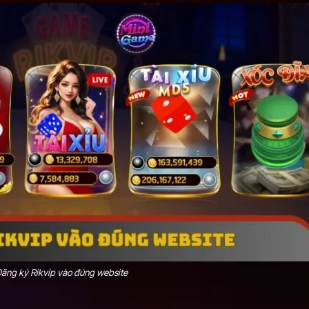
ăng ký Rikvip vào đúng website