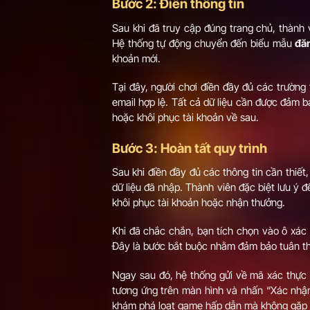
Bước 2: Điền thông tin
Sau khi đã truy cập đúng trang chủ, thành 
Hệ thống tự động chuyển đến biểu mẫu
đăn
khoản mới.
Tại đây, người chơi điền đầy đủ các trường
email hợp lệ. Tất cả dữ liệu cần được đảm b
hoặc khôi phục tài khoản về sau.
Bước 3: Hoàn tất quy trình
Sau khi điền đầy đủ các thông tin cần thiết,
dữ liệu đã nhập. Thành viên đặc biệt lưu ý đ
khôi phục tài khoản hoặc nhận thưởng.
Khi đã chắc chắn, bạn tích chọn vào ô xác
Đây là bước bắt buộc nhằm đảm bảo tuân thủ
Ngay sau đó, hệ thống gửi về mã xác thực
tương ứng trên màn hình và nhấn “Xác nhận
khám phá loạt game hấp dẫn mà không gặp b