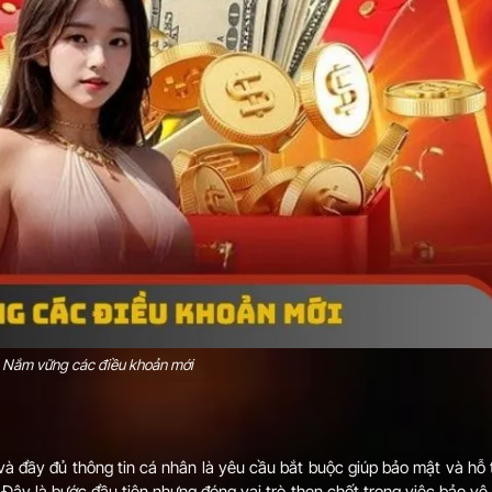
Nắm vững các điều khoản mới
và đầy đủ thông tin cá nhân là yêu cầu bắt buộc giúp bảo mật và hỗ 
. Đây là bước đầu tiên nhưng đóng vai trò then chốt trong việc bảo vệ 