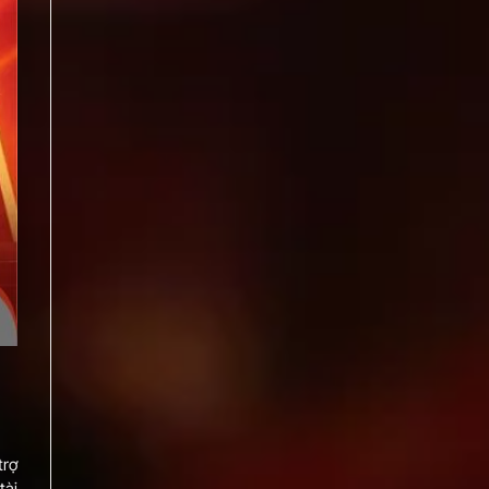
trợ
tài