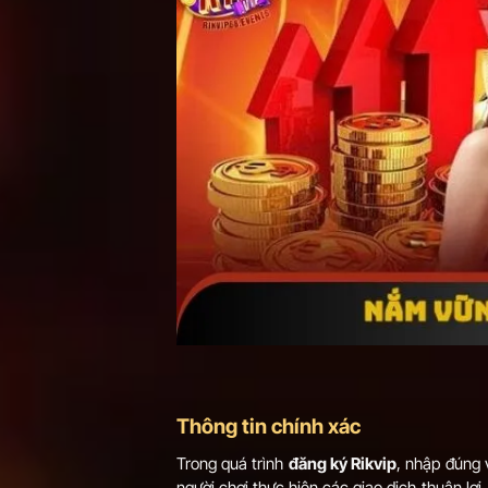
Thông tin chính xác
Trong quá trình
đăng ký Rikvip
, nhập đúng 
người chơi thực hiện các giao dịch thuận lợi