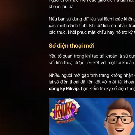
khoản lâu dài.
Nếu bạn sử dụng dữ liệu sai lệch hoặc không 
xác minh danh tính. Khi dữ liệu cá nhân t
xác thực, khôi phục mật khẩu hay hỗ trợ kỹ
Số điện thoại mới
Yếu tố quan trọng khi tạo tài khoản là sử d
số điện thoại được liên kết với một tài kho
Nhiều người mới gặp tình trạng không nhậ
lại số điện thoại đã liên kết với một tài kho
đăng ký Rikvip
, bạn kiểm tra kỹ số điện tho