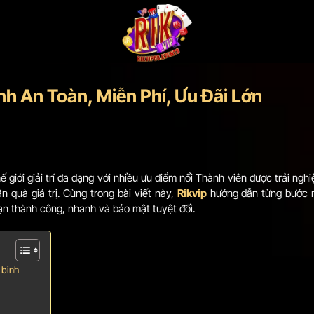
nh An Toàn, Miễn Phí, Ưu Đãi Lớn
ế giới giải trí đa dạng với nhiều ưu điểm nổi Thành viên được trải ngh
 quà giá trị. Cùng trong bài viết này,
Rikvip
hướng dẫn từng bước
bạn thành công, nhanh và bảo mật tuyệt đối.
 binh