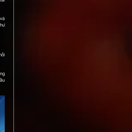
 và
như
mỗi
ùng
đầu