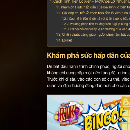
Cách Tính Tiền Lô Xiên – Mở Khóa Lợi Nhuận 
Khám phá sức hấp dẫn của loại hình lô xiên tại
Giải đáp chi tiết về cách tính tiền lô xiên hiện
Cách tính tiền lô xiên 2 với tỷ lệ thưởng hấp
Phương pháp tính thưởng xiên 3 giúp bùng n
Cơ hội đổi đời với tỷ lệ ăn thưởng của xiên 
Chiến thuật vàng giúp người chơi nắm bắt cơ
Lời kết
Khám phá sức hấp dẫn của l
Để bắt đầu hành trình chinh phục, người chơi
không chỉ cung cấp một nền tảng đặt cược a
Trước khi đi sâu vào các con số cụ thể, việc
quan và định hướng đúng đắn hơn cho các ch