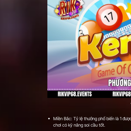
Miền Bắc: Tỷ lệ thưởng phổ biến là 1 đượ
chơi có kỹ năng soi cầu tốt.