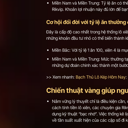
Miền Nam và Miền Trung: Tỷ lệ ăn có thể 
Rikvip. Khoản lợi nhuận này đủ lớn để bạ
Cơ hội đổi đời với tỷ lệ ăn thưởng
Đây là cấp độ cao nhất trong hệ thống lô xiên
những khoản đầu tư nhỏ có thể biến thành kh
Miền Bắc: Với tỷ lệ 1 ăn 100, xiên 4 là m
Miền Nam và Miền Trung: Mức thưởng tại
những dự đoán chính xác thành một bước n
>> Xem nhanh:
Bạch Thủ Lô Kép Hôm Nay
:
Chiến thuật vàng giúp ngư
Nắm vững lý thuyết chỉ là điều kiện cần,
cách tính tiền lô xiên, các chuyên gia R
dụng kỹ thuật “bạc nhớ”. Việc thống kê l
về tần suất xuất hiện của các cặp số đi 